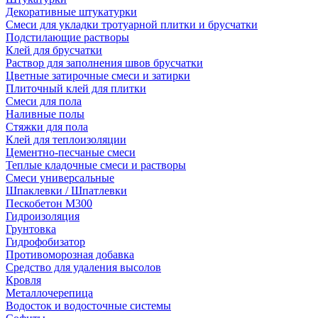
Декоративные штукатурки
Смеси для укладки тротуарной плитки и брусчатки
Подстилающие растворы
Клей для брусчатки
Раствор для заполнения швов брусчатки
Цветные затирочные смеси и затирки
Плиточный клей для плитки
Смеси для пола
Наливные полы
Стяжки для пола
Клей для теплоизоляции
Цементно-песчаные смеси
Теплые кладочные смеси и растворы
Смеси универсальные
Шпаклевки / Шпатлевки
Пескобетон М300
Гидроизоляция
Грунтовка
Гидрофобизатор
Противоморозная добавка
Средство для удаления высолов
Кровля
Металлочерепица
Водосток и водосточные системы