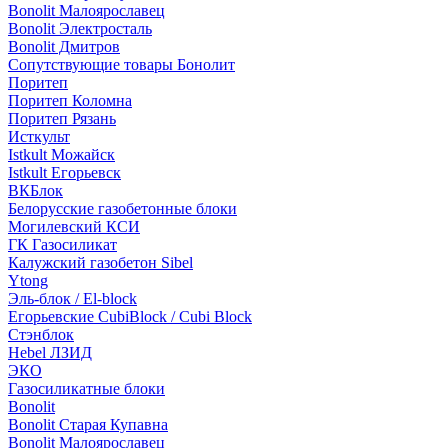
Bonolit Малоярославец
Bonolit Электросталь
Bonolit Дмитров
Сопутствующие товары Бонолит
Поритеп
Поритеп Коломна
Поритеп Рязань
Исткульт
Istkult Можайск
Istkult Егорьевск
ВКБлок
Белорусские газобетонные блоки
Могилевский КСИ
ГК Газосиликат
Калужский газобетон Sibel
Ytong
Эль-блок / El-block
Егорьевские CubiBlock / Cubi Block
Стэнблок
Hebel ЛЗИД
ЭКО
Газосиликатные блоки
Bonolit
Bonolit Старая Купавна
Bonolit Малоярославец