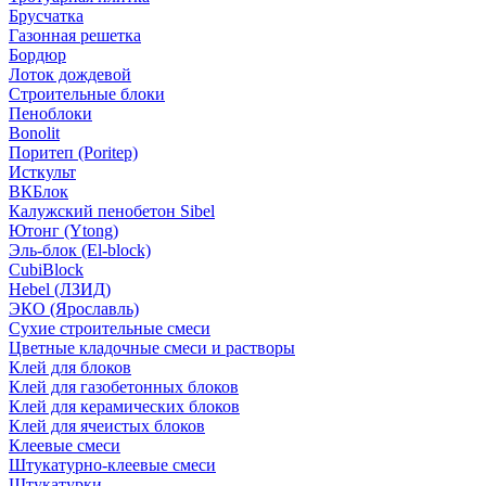
Брусчатка
Газонная решетка
Бордюр
Лоток дождевой
Строительные блоки
Пеноблоки
Bonolit
Поритеп (Poritep)
Исткульт
ВКБлок
Калужский пенобетон Sibel
Ютонг (Ytong)
Эль-блок (El-block)
CubiBlock
Hebel (ЛЗИД)
ЭКО (Ярославль)
Сухие строительные смеси
Цветные кладочные смеси и растворы
Клей для блоков
Клей для газобетонных блоков
Клей для керамических блоков
Клей для ячеистых блоков
Клеевые смеси
Штукатурно-клеевые смеси
Штукатурки