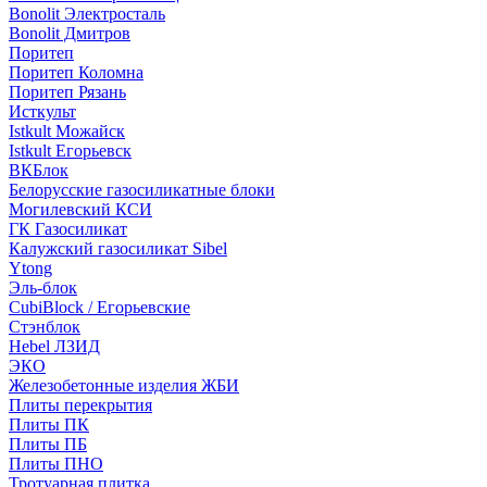
Bonolit Электросталь
Bonolit Дмитров
Поритеп
Поритеп Коломна
Поритеп Рязань
Исткульт
Istkult Можайск
Istkult Егорьевск
ВКБлок
Белорусские газосиликатные блоки
Могилевский КСИ
ГК Газосиликат
Калужский газосиликат Sibel
Ytong
Эль-блок
CubiBlock / Егорьевские
Стэнблок
Hebel ЛЗИД
ЭКО
Железобетонные изделия ЖБИ
Плиты перекрытия
Плиты ПК
Плиты ПБ
Плиты ПНО
Тротуарная плитка