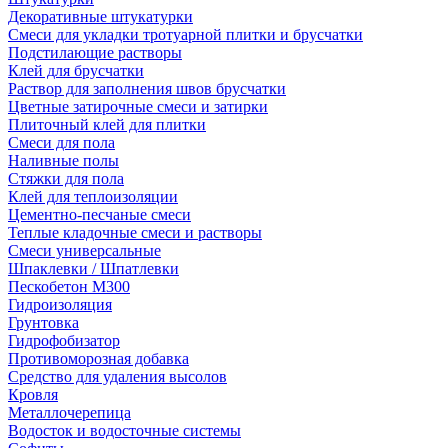
Декоративные штукатурки
Смеси для укладки тротуарной плитки и брусчатки
Подстилающие растворы
Клей для брусчатки
Раствор для заполнения швов брусчатки
Цветные затирочные смеси и затирки
Плиточный клей для плитки
Смеси для пола
Наливные полы
Стяжки для пола
Клей для теплоизоляции
Цементно-песчаные смеси
Теплые кладочные смеси и растворы
Смеси универсальные
Шпаклевки / Шпатлевки
Пескобетон М300
Гидроизоляция
Грунтовка
Гидрофобизатор
Противоморозная добавка
Средство для удаления высолов
Кровля
Металлочерепица
Водосток и водосточные системы