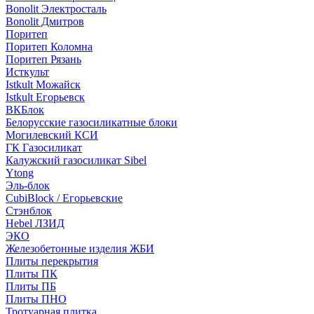
Bonolit Электросталь
Bonolit Дмитров
Поритеп
Поритеп Коломна
Поритеп Рязань
Исткульт
Istkult Можайск
Istkult Егорьевск
ВКБлок
Белорусские газосиликатные блоки
Могилевский КСИ
ГК Газосиликат
Калужский газосиликат Sibel
Ytong
Эль-блок
CubiBlock / Егорьевские
Стэнблок
Hebel ЛЗИД
ЭКО
Железобетонные изделия ЖБИ
Плиты перекрытия
Плиты ПК
Плиты ПБ
Плиты ПНО
Тротуарная плитка