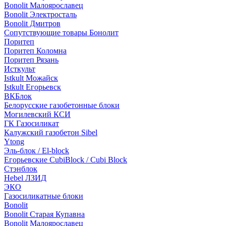
Bonolit Малоярославец
Bonolit Электросталь
Bonolit Дмитров
Сопутствующие товары Бонолит
Поритеп
Поритеп Коломна
Поритеп Рязань
Исткульт
Istkult Можайск
Istkult Егорьевск
ВКБлок
Белорусские газобетонные блоки
Могилевский КСИ
ГК Газосиликат
Калужский газобетон Sibel
Ytong
Эль-блок / El-block
Егорьевские CubiBlock / Cubi Block
Стэнблок
Hebel ЛЗИД
ЭКО
Газосиликатные блоки
Bonolit
Bonolit Старая Купавна
Bonolit Малоярославец