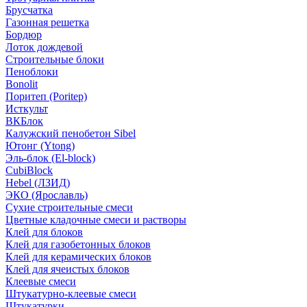
Брусчатка
Газонная решетка
Бордюр
Лоток дождевой
Строительные блоки
Пеноблоки
Bonolit
Поритеп (Poritep)
Исткульт
ВКБлок
Калужский пенобетон Sibel
Ютонг (Ytong)
Эль-блок (El-block)
CubiBlock
Hebel (ЛЗИД)
ЭКО (Ярославль)
Сухие строительные смеси
Цветные кладочные смеси и растворы
Клей для блоков
Клей для газобетонных блоков
Клей для керамических блоков
Клей для ячеистых блоков
Клеевые смеси
Штукатурно-клеевые смеси
Штукатурки