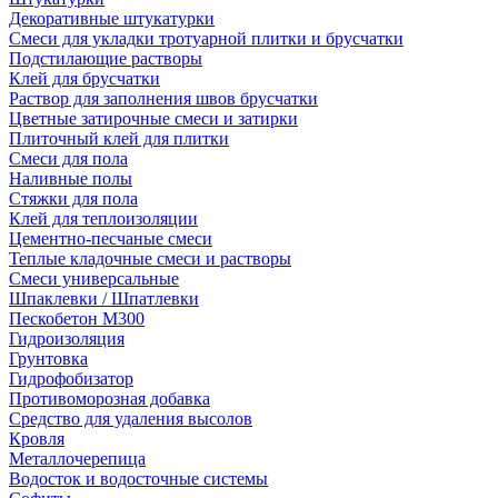
Декоративные штукатурки
Смеси для укладки тротуарной плитки и брусчатки
Подстилающие растворы
Клей для брусчатки
Раствор для заполнения швов брусчатки
Цветные затирочные смеси и затирки
Плиточный клей для плитки
Смеси для пола
Наливные полы
Стяжки для пола
Клей для теплоизоляции
Цементно-песчаные смеси
Теплые кладочные смеси и растворы
Смеси универсальные
Шпаклевки / Шпатлевки
Пескобетон М300
Гидроизоляция
Грунтовка
Гидрофобизатор
Противоморозная добавка
Средство для удаления высолов
Кровля
Металлочерепица
Водосток и водосточные системы