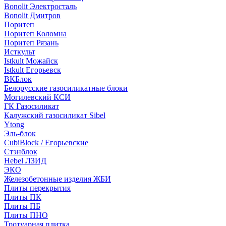
Bonolit Электросталь
Bonolit Дмитров
Поритеп
Поритеп Коломна
Поритеп Рязань
Исткульт
Istkult Можайск
Istkult Егорьевск
ВКБлок
Белорусские газосиликатные блоки
Могилевский КСИ
ГК Газосиликат
Калужский газосиликат Sibel
Ytong
Эль-блок
CubiBlock / Егорьевские
Стэнблок
Hebel ЛЗИД
ЭКО
Железобетонные изделия ЖБИ
Плиты перекрытия
Плиты ПК
Плиты ПБ
Плиты ПНО
Тротуарная плитка