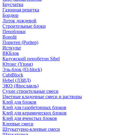
Брусчатка
Газонная решетка
Бордюр
Лоток дождевой
Строительные блоки
Пеноблоки
Bonolit
Поритеп (Poritep)
Исткульт
ВКБлок
Калужский пенобетон Sibel
Ютонг (Ytong)
Эль-блок (El-block)
CubiBlock
Hebel (ЛЗИД)
ЭКО (Ярославль)
Сухие строительные смеси
Цветные кладочные смеси и растворы
Клей для блоков
Клей для газобетонных блоков
Клей для керамических блоков
Клей для ячеистых блоков
Клеевые смеси
Штукатурно-клеевые смеси
Штукатурки