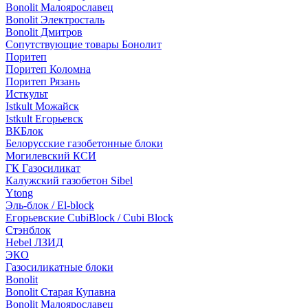
Bonolit Малоярославец
Bonolit Электросталь
Bonolit Дмитров
Сопутствующие товары Бонолит
Поритеп
Поритеп Коломна
Поритеп Рязань
Исткульт
Istkult Можайск
Istkult Егорьевск
ВКБлок
Белорусские газобетонные блоки
Могилевский КСИ
ГК Газосиликат
Калужский газобетон Sibel
Ytong
Эль-блок / El-block
Егорьевские CubiBlock / Cubi Block
Стэнблок
Hebel ЛЗИД
ЭКО
Газосиликатные блоки
Bonolit
Bonolit Старая Купавна
Bonolit Малоярославец