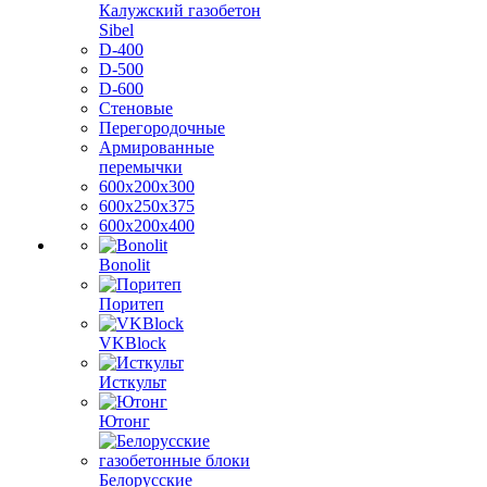
Калужский газобетон
Sibel
D-400
D-500
D-600
Стеновые
Перегородочные
Армированные
перемычки
600х200х300
600х250х375
600х200х400
Bonolit
Поритеп
VKBlock
Исткульт
Ютонг
Белорусские