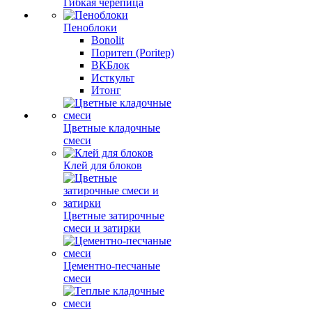
Гибкая черепица
Пеноблоки
Bonolit
Поритеп (Poritep)
ВКБлок
Исткульт
Итонг
Цветные кладочные
смеси
Клей для блоков
Цветные затирочные
смеси и затирки
Цементно-песчаные
смеси