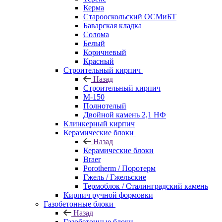
Керма
Старооскольский ОСМиБТ
Баварская кладка
Солома
Белый
Коричневый
Красный
Строительный кирпич
Назад
Строительный кирпич
М-150
Полнотелый
Двойной камень 2,1 НФ
Клинкерный кирпич
Керамические блоки
Назад
Керамические блоки
Braer
Porotherm / Поротерм
Гжель / Гжельские
Термоблок / Сталинградский камень
Кирпич ручной формовки
Газобетонные блоки
Назад
Газобетонные блоки