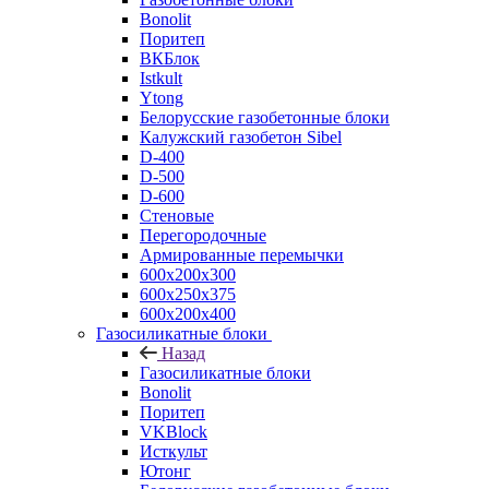
Bonolit
Поритеп
ВКБлок
Istkult
Ytong
Белорусские газобетонные блоки
Калужский газобетон Sibel
D-400
D-500
D-600
Стеновые
Перегородочные
Армированные перемычки
600х200х300
600х250х375
600х200х400
Газосиликатные блоки
Назад
Газосиликатные блоки
Bonolit
Поритеп
VKBlock
Исткульт
Ютонг