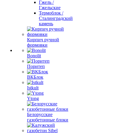
Гжель /
Гжельские
Термоблок /
Сталинградский
камень
Кирпич ручной
формовки
Bonolit
Поритеп
ВКБлок
Istkult
Ytong
Белорусские
газобетонные блоки