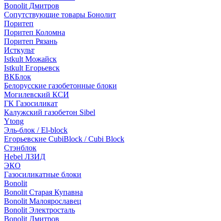
Bonolit Дмитров
Сопутствующие товары Бонолит
Поритеп
Поритеп Коломна
Поритеп Рязань
Исткульт
Istkult Можайск
Istkult Егорьевск
ВКБлок
Белорусские газобетонные блоки
Могилевский КСИ
ГК Газосиликат
Калужский газобетон Sibel
Ytong
Эль-блок / El-block
Егорьевские CubiBlock / Cubi Block
Стэнблок
Hebel ЛЗИД
ЭКО
Газосиликатные блоки
Bonolit
Bonolit Старая Купавна
Bonolit Малоярославец
Bonolit Электросталь
Bonolit Дмитров