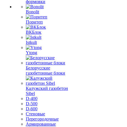
формовки
Bonolit
Поритеп
ВКБлок
Istkult
Ytong
Белорусские
газобетонные блоки
Калужский газобетон
Sibel
D-400
D-500
D-600
Стеновые
Перегородочные
Армированные