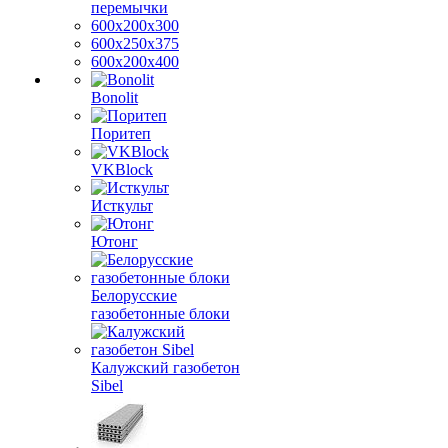
перемычки
600х200х300
600х250х375
600х200х400
Bonolit
Поритеп
VKBlock
Исткульт
Ютонг
Белорусские
газобетонные блоки
Калужский газобетон
Sibel