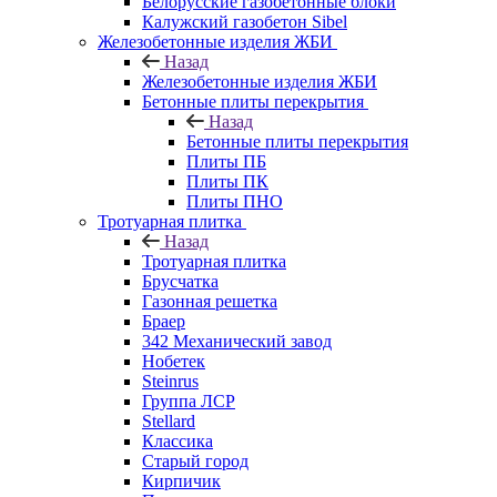
Белорусские газобетонные блоки
Калужский газобетон Sibel
Железобетонные изделия ЖБИ
Назад
Железобетонные изделия ЖБИ
Бетонные плиты перекрытия
Назад
Бетонные плиты перекрытия
Плиты ПБ
Плиты ПК
Плиты ПНО
Тротуарная плитка
Назад
Тротуарная плитка
Брусчатка
Газонная решетка
Браер
342 Механический завод
Нобетек
Steinrus
Группа ЛСР
Stellard
Классика
Старый город
Кирпичик