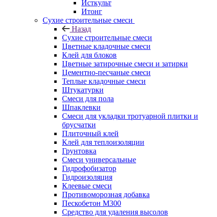
Исткульт
Итонг
Сухие строительные смеси
Назад
Сухие строительные смеси
Цветные кладочные смеси
Клей для блоков
Цветные затирочные смеси и затирки
Цементно-песчаные смеси
Теплые кладочные смеси
Штукатурки
Смеси для пола
Шпаклевки
Смеси для укладки тротуарной плитки и
брусчатки
Плиточный клей
Клей для теплоизоляции
Грунтовка
Смеси универсальные
Гидрофобизатор
Гидроизоляция
Клеевые смеси
Противоморозная добавка
Пескобетон М300
Средство для удаления высолов