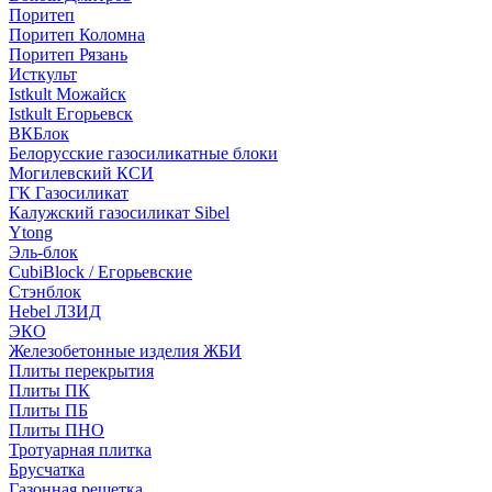
Поритеп
Поритеп Коломна
Поритеп Рязань
Исткульт
Istkult Можайск
Istkult Егорьевск
ВКБлок
Белорусские газосиликатные блоки
Могилевский КСИ
ГК Газосиликат
Калужский газосиликат Sibel
Ytong
Эль-блок
CubiBlock / Егорьевские
Стэнблок
Hebel ЛЗИД
ЭКО
Железобетонные изделия ЖБИ
Плиты перекрытия
Плиты ПК
Плиты ПБ
Плиты ПНО
Тротуарная плитка
Брусчатка
Газонная решетка