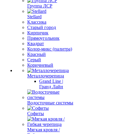
Группа ЛСР
Stellard
Классика
Старый город
Кирпичик
Прямоугольник
Квадрат
Колор-микс (палитра)
Красный
Серый
Коричневый
Металлочерепица
Grand Line |
Гранд Лайн
Водосточные системы
Софиты
Мягкая кровля /