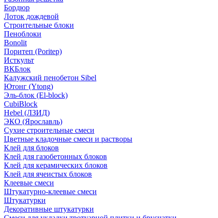
Бордюр
Лоток дождевой
Строительные блоки
Пеноблоки
Bonolit
Поритеп (Poritep)
Исткульт
ВКБлок
Калужский пенобетон Sibel
Ютонг (Ytong)
Эль-блок (El-block)
CubiBlock
Hebel (ЛЗИД)
ЭКО (Ярославль)
Сухие строительные смеси
Цветные кладочные смеси и растворы
Клей для блоков
Клей для газобетонных блоков
Клей для керамических блоков
Клей для ячеистых блоков
Клеевые смеси
Штукатурно-клеевые смеси
Штукатурки
Декоративные штукатурки
Смеси для укладки тротуарной плитки и брусчатки