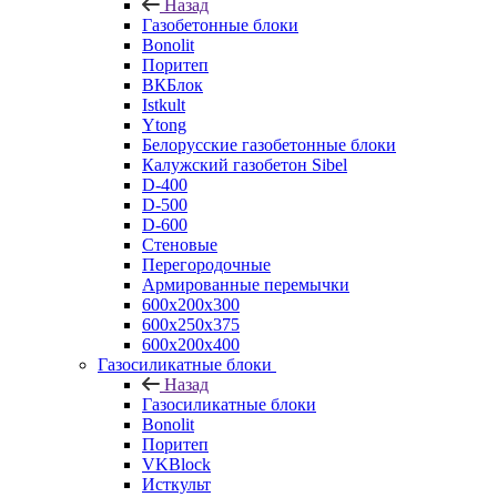
Назад
Газобетонные блоки
Bonolit
Поритеп
ВКБлок
Istkult
Ytong
Белорусские газобетонные блоки
Калужский газобетон Sibel
D-400
D-500
D-600
Стеновые
Перегородочные
Армированные перемычки
600х200х300
600х250х375
600х200х400
Газосиликатные блоки
Назад
Газосиликатные блоки
Bonolit
Поритеп
VKBlock
Исткульт