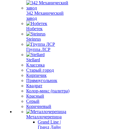
342 Механический
завод
Нобетек
Steinrus
Группа ЛСР
Stellard
Классика
Старый город
Кирпичик
Прямоугольник
Квадрат
Колор-микс (палитра)
Красный
Серый
Коричневый
Металлочерепица
Grand Line |
Гранд Лайн