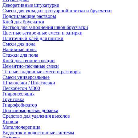
Декоративные штукатурки
Смеси для укладки тротуарной плитки и брусчатки
Подстилающие растворы
Клей для брусчатки
Раствор для заполнения швов брусчатки
Цветные затирочные смеси и затирки
Плиточный клей для плитки
Смеси для пола
Наливные полы
Стяжки для пола
Клей для теплоизоляции
Цементно-песчаные смеси
Теплые кладочные смеси и растворы
Смеси универсальные
Шпаклевки / Шпатлевки
Пескобетон М300
Гидроизоляция
Грунтовка
Гидрофобизатор
Противоморозная добавка
Средство для удаления высолов
Кровля
Металлочерепица
Водосток и водосточные системы