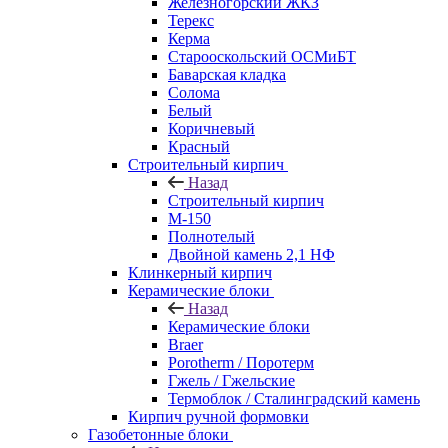
Железногорский ЖКЗ
Терекс
Керма
Старооскольский ОСМиБТ
Баварская кладка
Солома
Белый
Коричневый
Красный
Строительный кирпич
Назад
Строительный кирпич
М-150
Полнотелый
Двойной камень 2,1 НФ
Клинкерный кирпич
Керамические блоки
Назад
Керамические блоки
Braer
Porotherm / Поротерм
Гжель / Гжельские
Термоблок / Сталинградский камень
Кирпич ручной формовки
Газобетонные блоки