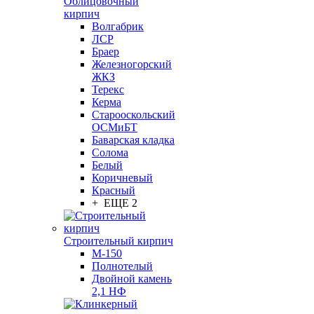
Облицовочный
кирпич
Волгабрик
ЛСР
Браер
Железногорский
ЖКЗ
Терекс
Керма
Старооскольский
ОСМиБТ
Баварская кладка
Солома
Белый
Коричневый
Красный
+ ЕЩЕ 2
Строительный кирпич
М-150
Полнотелый
Двойной камень
2,1 НФ