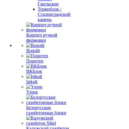
Гжельские
Термоблок /
Сталинградский
камень
Кирпич ручной
формовки
Bonolit
Поритеп
ВКБлок
Istkult
Ytong
Белорусские
газобетонные блоки
Калужский газобетон