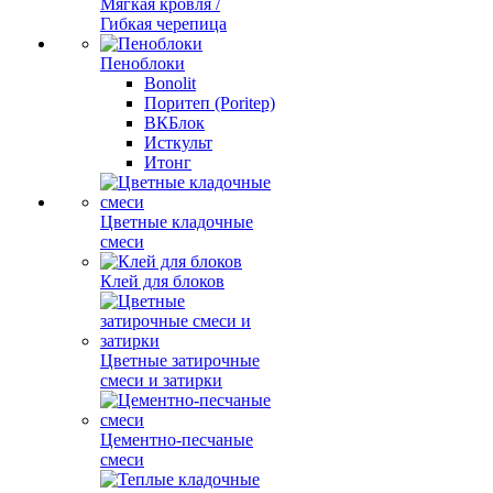
Мягкая кровля /
Гибкая черепица
Пеноблоки
Bonolit
Поритеп (Poritep)
ВКБлок
Исткульт
Итонг
Цветные кладочные
смеси
Клей для блоков
Цветные затирочные
смеси и затирки
Цементно-песчаные
смеси