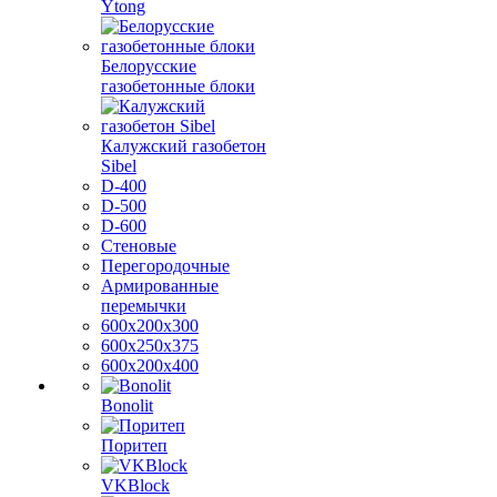
Ytong
Белорусские
газобетонные блоки
Калужский газобетон
Sibel
D-400
D-500
D-600
Стеновые
Перегородочные
Армированные
перемычки
600х200х300
600х250х375
600х200х400
Bonolit
Поритеп
VKBlock