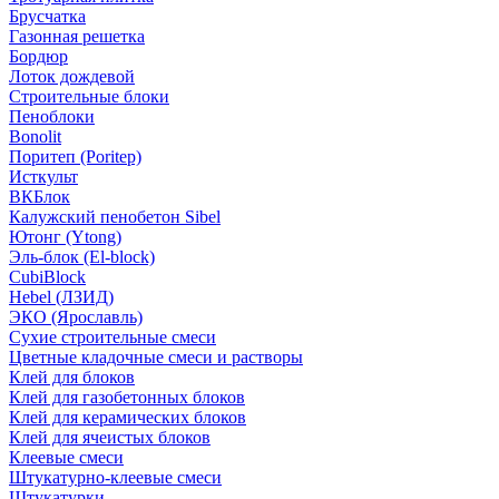
Брусчатка
Газонная решетка
Бордюр
Лоток дождевой
Строительные блоки
Пеноблоки
Bonolit
Поритеп (Poritep)
Исткульт
ВКБлок
Калужский пенобетон Sibel
Ютонг (Ytong)
Эль-блок (El-block)
CubiBlock
Hebel (ЛЗИД)
ЭКО (Ярославль)
Сухие строительные смеси
Цветные кладочные смеси и растворы
Клей для блоков
Клей для газобетонных блоков
Клей для керамических блоков
Клей для ячеистых блоков
Клеевые смеси
Штукатурно-клеевые смеси
Штукатурки