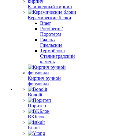
Клинкерный кирпич
Керамические блоки
Braer
Porotherm /
Поротерм
Гжель /
Гжельские
Термоблок /
Сталинградский
камень
Кирпич ручной
формовки
Bonolit
Поритеп
ВКБлок
Istkult