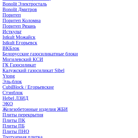
Bonolit Электросталь
Bonolit Дмитров
Поритеп
Поритеп Коломна
Поритеп Рязань
Исткульт
Istkult Можайск
Istkult Егорьевск
ВКБлок
Белорусские газосиликатные блоки
Могилевский КСИ
ГК Газосиликат
Калужский газосиликат Sibel
Ytong
Эль-блок
CubiBlock / Егорьевские
Стэнблок
Hebel ЛЗИД
ЭКО
Железобетонные изделия ЖБИ
Плиты перекрытия
Плиты ПК
Плиты ПБ
Плиты ПНО
Тротуарная плитка