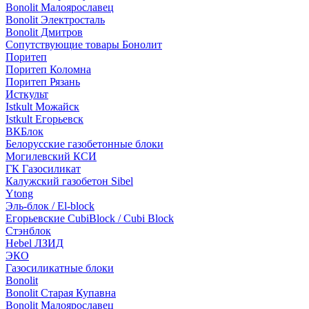
Bonolit Малоярославец
Bonolit Электросталь
Bonolit Дмитров
Сопутствующие товары Бонолит
Поритеп
Поритеп Коломна
Поритеп Рязань
Исткульт
Istkult Можайск
Istkult Егорьевск
ВКБлок
Белорусские газобетонные блоки
Могилевский КСИ
ГК Газосиликат
Калужский газобетон Sibel
Ytong
Эль-блок / El-block
Егорьевские CubiBlock / Cubi Block
Стэнблок
Hebel ЛЗИД
ЭКО
Газосиликатные блоки
Bonolit
Bonolit Старая Купавна
Bonolit Малоярославец