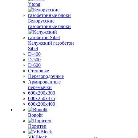
Ytong
Белорусские
газобетонные блоки
Калужский газобетон
Sibel
D-400
D-500
D-600
Стеновые
Перегородочные
Армированные
перемычки
600х200х300
600х250х375
600х200х400
Bonolit
Поритеп
VKBlock