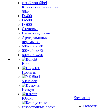
Калужский газобетон
Sibel
D-400
D-500
D-600
Стеновые
Перегородочные
Армированные
перемычки
600х200х300
600х250х375
600х200х400
Bonolit
Поритеп
VKBlock
Исткульт
Компания
Ютонг
Новости