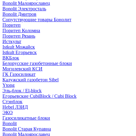
Bonolit Малоярославец
Bonolit Электросталь
Bonolit Дмитров
Сопутствующие товары Бонолит
Поритеп
Поритеп Коломна
Поритеп Рязань
Исткульт
Istkult Можайск
Istkult Егорьевск
ВКБлок
Белорусские газобетонные блоки
Могилевский КСИ
ГК Газосиликат
Калужский газобетон Sibel
Ytong
Эль-блок / El-block
Егорьевские CubiBlock / Cubi Block
Стэнблок
Hebel ЛЗИД
ЭКО
Газосиликатные блоки
Bonolit
Bonolit Старая Купавна
Bonolit Малоярославец