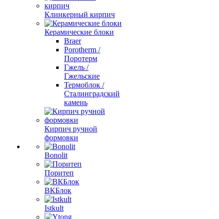
Клинкерный кирпич
Керамические блоки
Braer
Porotherm /
Поротерм
Гжель /
Гжельские
Термоблок /
Сталинградский
камень
Кирпич ручной
формовки
Bonolit
Поритеп
ВКБлок
Istkult