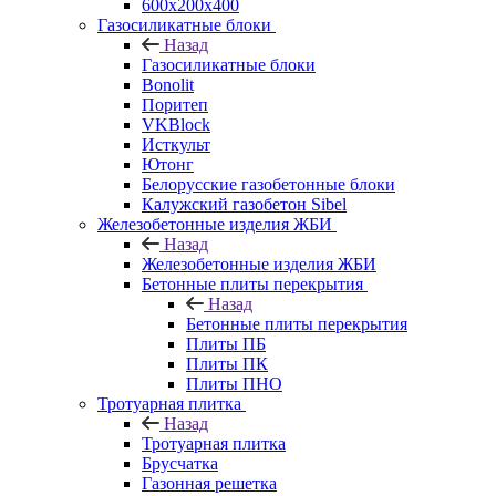
600х200х400
Газосиликатные блоки
Назад
Газосиликатные блоки
Bonolit
Поритеп
VKBlock
Исткульт
Ютонг
Белорусские газобетонные блоки
Калужский газобетон Sibel
Железобетонные изделия ЖБИ
Назад
Железобетонные изделия ЖБИ
Бетонные плиты перекрытия
Назад
Бетонные плиты перекрытия
Плиты ПБ
Плиты ПК
Плиты ПНО
Тротуарная плитка
Назад
Тротуарная плитка
Брусчатка
Газонная решетка