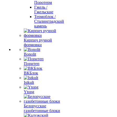
Поротерм
Гжель /
Гжельские
Термоблок /
Сталинградский
камень
Кирпич ручной
формовки
Bonolit
Поритеп
ВКБлок
Istkult
Ytong
Белорусские
газобетонные блоки