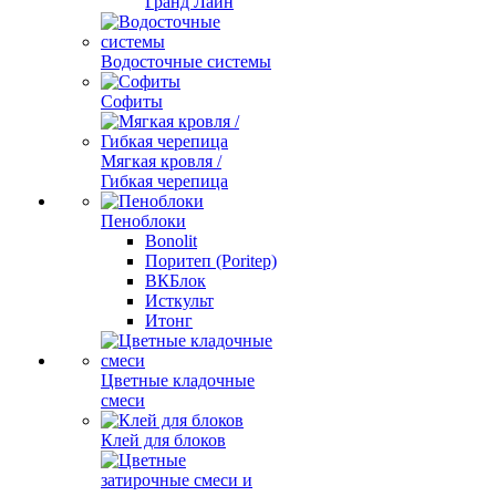
Гранд Лайн
Водосточные системы
Софиты
Мягкая кровля /
Гибкая черепица
Пеноблоки
Bonolit
Поритеп (Poritep)
ВКБлок
Исткульт
Итонг
Цветные кладочные
смеси
Клей для блоков