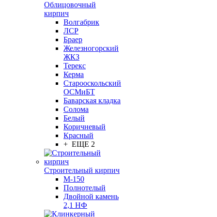
Облицовочный
кирпич
Волгабрик
ЛСР
Браер
Железногорский
ЖКЗ
Терекс
Керма
Старооскольский
ОСМиБТ
Баварская кладка
Солома
Белый
Коричневый
Красный
+ ЕЩЕ 2
Строительный кирпич
М-150
Полнотелый
Двойной камень
2,1 НФ