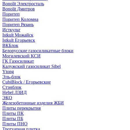
Bonolit Электросталь
Bonolit Дмитров
Поритеп
Поритеп Коломна
Поритеп Рязань
Исткульт
Istkult Можайск
Istkult Егорьевск
ВКБлок
Белорусские газосиликатные блоки
Могилевский КСИ
ГК Газосиликат
Калужский газосиликат Sibel
Ytong
Эль-блок
CubiBlock / Егорьевские
Стэнблок
Hebel ЛЗИД
ЭКО
Железобетонные изделия ЖБИ
Плиты перекрытия
Плиты ПК
Плиты ПБ
Плиты ПНО
Тротуарная плитка