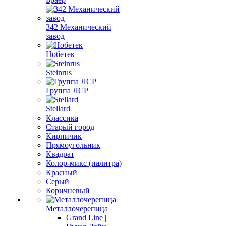
342 Механический
завод
Нобетек
Steinrus
Группа ЛСР
Stellard
Классика
Старый город
Кирпичик
Прямоугольник
Квадрат
Колор-микс (палитра)
Красный
Серый
Коричневый
Металлочерепица
Grand Line |