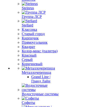
Steinrus
Группа ЛСР
Stellard
Классика
Старый город
Кирпичик
Прямоугольник
Квадрат
Колор-микс (палитра)
Красный
Серый
Коричневый
Металлочерепица
Grand Line |
Гранд Лайн
Водосточные системы
Софиты