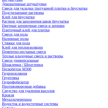
Декоративные штукатурки
Смеси для укладки тротуарной плитки и брусчатки
Подстилающие растворы
Клей для брусчатки
Раствор для заполнения швов брусчатки
Цветные затирочные смеси и затирки
Плиточный клей для плитки
Смеси для пола
Наливные полы
Стяжки для пола
Клей для теплоизоляции
Цементно-песчаные смеси
Теплые кладочные смеси и растворы
Смеси универсальные
Шпаклевки / Шпатлевки
Пескобетон М300
Гидроизоляция
Грунтовка
Гидрофобизатор
Противоморозная добавка
Средство для удаления высолов
Кровля
Металлочерепица
Водосток и водосточные системы