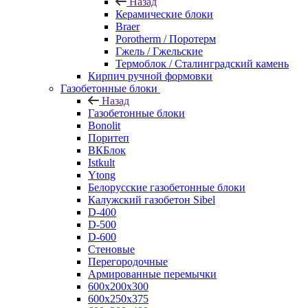
Назад
Керамические блоки
Braer
Porotherm / Поротерм
Гжель / Гжельские
Термоблок / Сталинградский камень
Кирпич ручной формовки
Газобетонные блоки
Назад
Газобетонные блоки
Bonolit
Поритеп
ВКБлок
Istkult
Ytong
Белорусские газобетонные блоки
Калужский газобетон Sibel
D-400
D-500
D-600
Стеновые
Перегородочные
Армированные перемычки
600х200х300
600х250х375