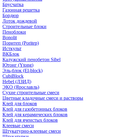
Брусчатка
Газонная решетка
Бордюр
Лоток дождевой
Строительные блоки
Пеноблоки
Bonolit
Поритеп (Poritep)
Исткульт
ВКБлок
Калужский пенобетон Sibel
Ютонг (Ytong)
Эль-блок (El-block)
CubiBlock
Hebel (ЛЗИД)
ЭКО (Ярославль)
Сухие строительные смеси
Цветные кладочные смеси и растворы
Клей для блоков
Клей для газобетонных блоков
Клей для керамических блоков
Клей для ячеистых блоков
Клеевые смеси
Штукатурно-клеевые смеси
Штукатурки