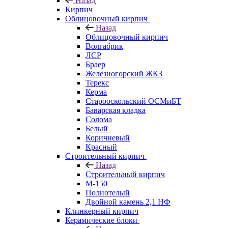
Назад
Кирпич
Облицовочный кирпич
Назад
Облицовочный кирпич
Волгабрик
ЛСР
Браер
Железногорский ЖКЗ
Терекс
Керма
Старооскольский ОСМиБТ
Баварская кладка
Солома
Белый
Коричневый
Красный
Строительный кирпич
Назад
Строительный кирпич
М-150
Полнотелый
Двойной камень 2,1 НФ
Клинкерный кирпич
Керамические блоки